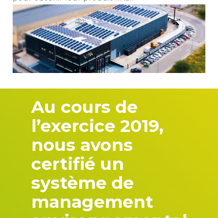
Au cours de
l’exercice 2019,
nous avons
certifié un
système de
management