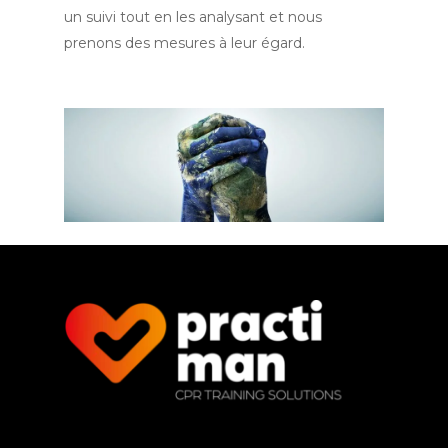
un suivi tout en les analysant et nous
prenons des mesures à leur égard.