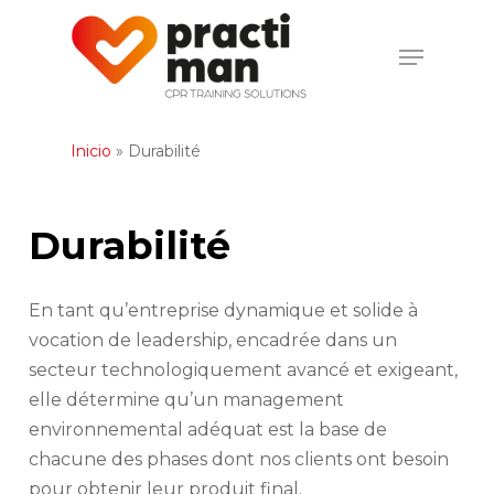
Skip
to
Menu
Close
main
Menu
content
Inicio
»
Durabilité
Durabilité
En tant qu’entreprise dynamique et solide à
vocation de leadership, encadrée dans un
secteur technologiquement avancé et exigeant,
elle détermine qu’un management
environnemental adéquat est la base de
chacune des phases dont nos clients ont besoin
pour obtenir leur produit final.