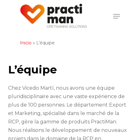
Skip
to
Menu
Close
main
Menu
content
Inicio
»
L’équipe
L’équipe
Chez Vicedo Martí, nous avons une équipe
pluridisciplinaire avec une vaste expérience de
plus de 100 personnes. Le département Export
et Marketing, spécialisé dans le marché de la
RCP, gère la gamme de produits PractiMan.
Nous réalisons le développement de nouveaux
projets dans le domaine de la RCP en